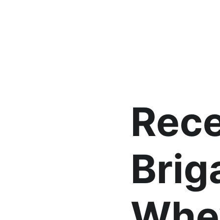
Rece
Brig
Whey