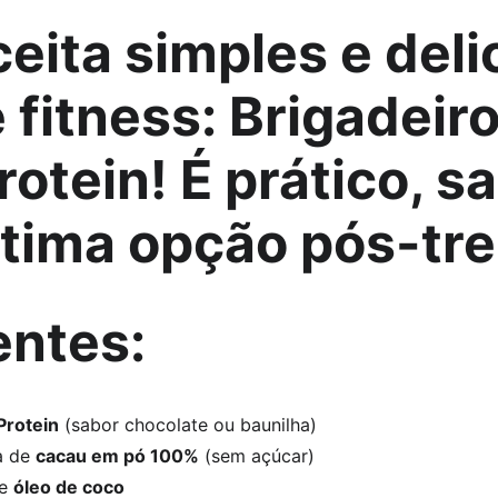
eita simples e deli
 fitness
: 
Brigadeiro
rotein
! É prático, s
tima opção pós-tre
entes
:
rotein
 (sabor chocolate ou baunilha)
a de 
cacau em pó 100%
 (sem açúcar)
e 
óleo de coco