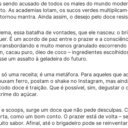
s sendo acusado de todos os males do mundo modern
to. As academias lotam, os sucos verdes multiplicam
e tornou mantra. Ainda assim, o desejo pelo doce resi
lema, essa batalha de vontades, que ele nasceu: o br
r. É um acordo de paz entre o prazer e a consciênci
transbordando e muito menos granulado escorrendo 
n, cacau puro, óleo de coco – ingredientes escolhido
sse um assalto à geladeira do futuro.
é só uma receita; é uma metáfora. Para aqueles que a
uxam ferro, postam o shake no Instagram, mas ainda
odo doce é traição. Que é possível, sim, degustar o 
crime do açúcar.
s e scoops, surge um doce que não pede desculpas. 
ta, como um bom conto. O prazer está de volta – se
o sabor. Afinal, até o brigadeiro pode se reinventar. 