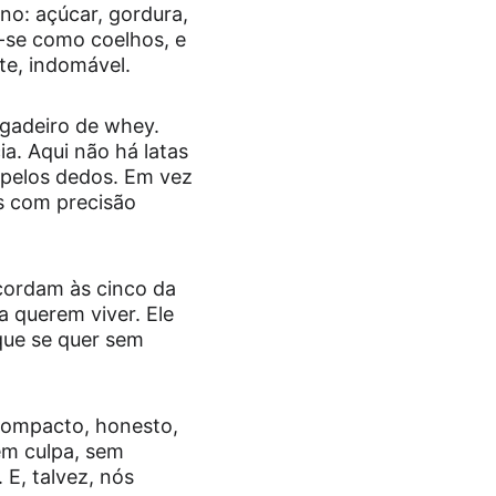
o: açúcar, gordura, 
-se como coelhos, e 
ste, indomável.
igadeiro de whey. 
a. Aqui não há latas 
pelos dedos. Em vez 
s com precisão 
cordam às cinco da 
 querem viver. Ele 
que se quer sem 
Compacto, honesto, 
m culpa, sem 
E, talvez, nós 