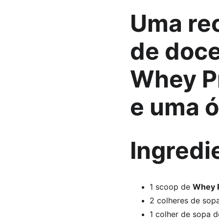
Uma rec
de 
doce
Whey P
e uma ó
Ingredi
1 scoop de 
Whey P
2 colheres de sop
1 colher de sopa d