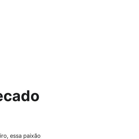
ecado 
ro, essa paixão 