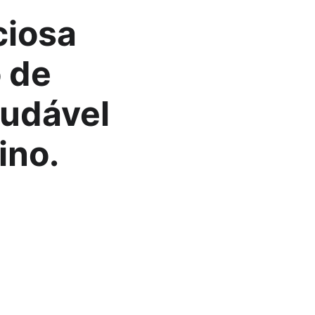
ciosa 
 de 
audável 
ino.