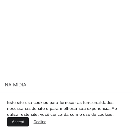
NA MÍDIA
Tragédia no Jardim Itamaraty:
Este site usa cookies para fornecer as funcionalidades
Linha Cortante Causa Morte de
necessárias do site e para melhorar sua experiência. Ao
Motociclista e Desperta Leis
utilizar este site, você concorda com o uso de cookies.
Accept
Decline
Rigorosas