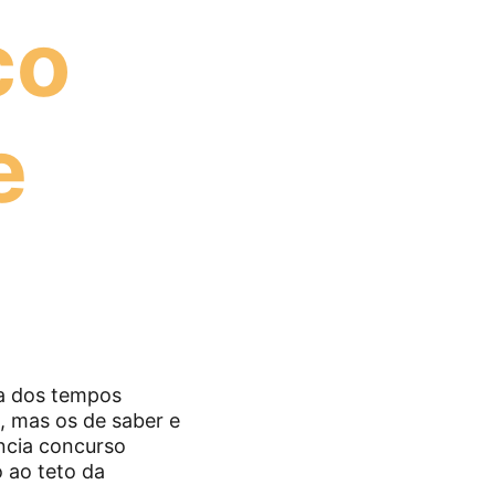
o 
e 
a dos tempos 
, mas os de saber e 
ncia concurso 
 ao teto da 