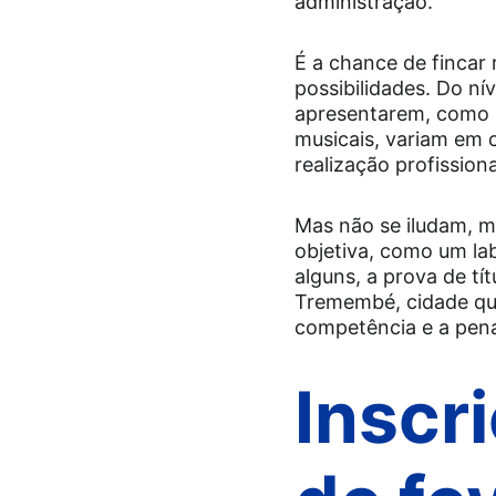
administração.
É a chance de fincar 
possibilidades. Do ní
apresentarem, como a
musicais, variam em c
realização profissiona
Mas não se iludam, me
objetiva, como um la
alguns, a prova de tí
Tremembé, cidade que 
competência e a pena
Inscr