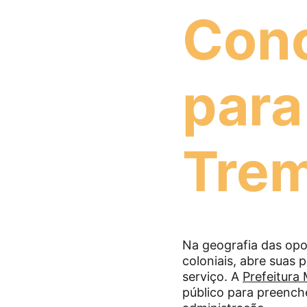
Conc
para
Tre
Na geografia das op
coloniais, abre suas 
serviço. A 
Prefeitura 
público para preench