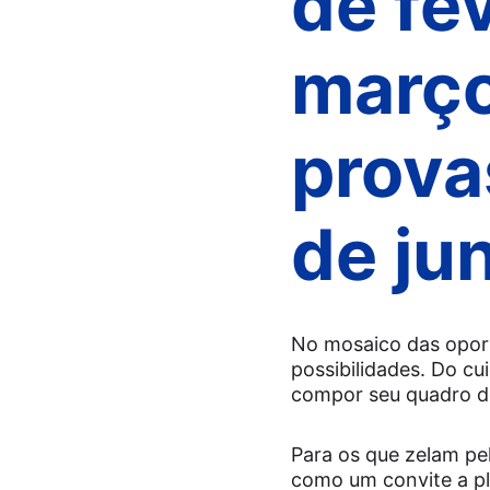
de fev
março
prova
de ju
No mosaico das opor
possibilidades. Do cu
compor seu quadro de
Para os que zelam pel
como um convite a pla