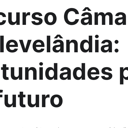
urso Câma
levelândia: 
tunidades p
futuro