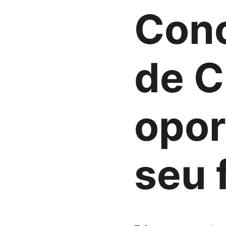
Conc
de C
opor
seu 