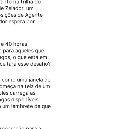
nto na trilha do 
de Zelador, um 
osições de Agente 
dor espera por 
 e 40 horas 
e para aqueles que 
egos, o que está em 
eitará esse desafio?
e como uma janela de 
omeça na tela de um 
les carrega as 
gas disponíveis. 
é um lembrete de que 
preparação para a 