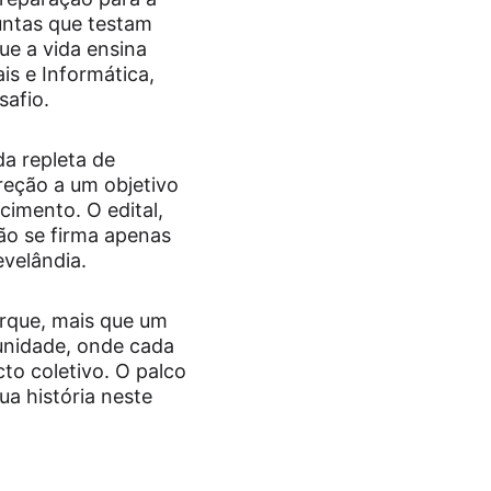
untas que testam 
ue a vida ensina 
s e Informática, 
safio.
a repleta de 
eção a um objetivo 
imento. O edital, 
ão se firma apenas 
velândia. 
orque, mais que um 
unidade, onde cada 
o coletivo. O palco 
a história neste 