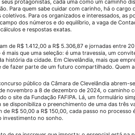
seus protagonistas, cada uma como um caminho disti
ção. Para quem sabe cuidar com carinho, há o cargo 
 coletivos. Para os organizados e interessados, as p
o campo dos números e do equilíbrio, a vaga de Conta
cálculos e respostas exatas.
iam de R$ 1.412,00 a R$ 5.306,87 e jornadas entre 20
 é mais que uma seleção: é uma travessia, um convit
da história da cidade. Em Clevelândia, mais que empr
 de fazer parte de um futuro compartilhado. Quem ac
 concurso público da Câmara de Clevelândia abrem-s
 de novembro a 8 de dezembro de 2024, o caminho c
o o site da Fundação FAFIPA. Lá, um formulário simp
 se disponibiliza o preenchimento de uma das três va
 de R$ 50,00 a R$ 150,00, cada passo no processo 
ro investimento no sonho.
o de se inscrever que importa; o essencial está na 