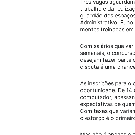
Três vagas aguardam 
trabalho e da realiza
guardião dos espaços
Administrativo. E, n
mentes treinadas em 
Com salários que var
semanais, o concurso
desejam fazer parte 
disputa é uma chance
As inscrições para o
oportunidade. De 14
computador, acessand
expectativas de quem
Com taxas que variam
o esforço é o primei
Mas não é apenas o at