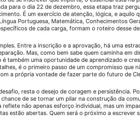
ada para o dia 22 de dezembro, essa etapa traz perg
mento. É um exercício de atenção, lógica, e aquilo q
Língua Portuguesa, Matemática, Conhecimentos Gerai
pecíficos de cada carga, formam o roteiro desse de
mples. Entre a inscrição e a aprovação, há uma estrad
reparação. Mas, como bem sabe quem caminha em dir
o é também uma oportunidade de aprendizado e cresc
talhes, é o primeiro passo de um compromisso que n
m a própria vontade de fazer parte do futuro de Cle
esafio, resta o desejo de coragem e persistência. P
 chance de se tornar um pilar na construção da com
reflete não apenas esforço individual, mas um impact
tas estão abertas. Quem será o próximo a escrever su